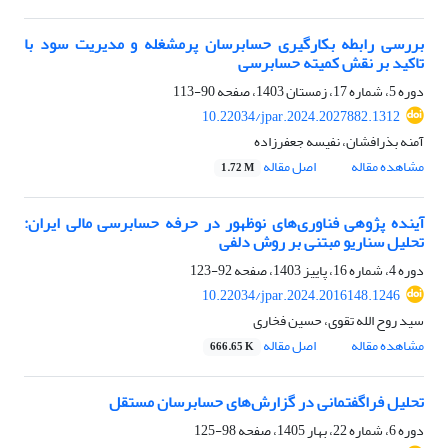
بررسی رابطه بکارگیری حسابرسان پرمشغله و مدیریت سود با
تاکید بر نقش کمیته حسابرسی
دوره 5، شماره 17، زمستان 1403، صفحه
90-113
10.22034/jpar.2024.2027882.1312
آمنه بذرافشان، نفیسه جعفرزاده
مشاهده مقاله
اصل مقاله
1.72 M
آینده پژوهی فناوری‌های نوظهور در حرفه حسابرسی مالی ایران:
تحلیل سناریو مبتنی بر روش دلفی
دوره 4، شماره 16، پاییز 1403، صفحه
92-123
10.22034/jpar.2024.2016148.1246
سید روح الله تقوی، حسین فخاری
مشاهده مقاله
اصل مقاله
666.65 K
تحلیل فراگفتمانی در گزارش‌های حسابرسان مستقل
دوره 6، شماره 22، بهار 1405، صفحه
98-125