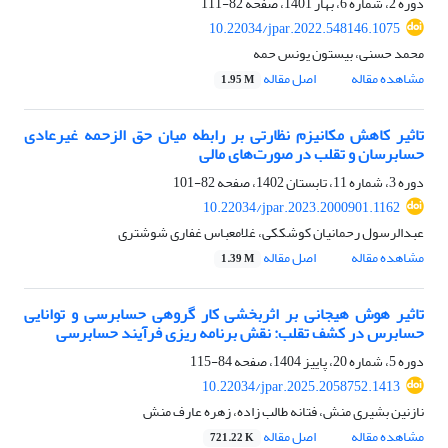
دوره 2، شماره 6، بهار 1401، صفحه
82-111
10.22034/jpar.2022.548146.1075
محمد حسنی، بیستون یونس حمه
مشاهده مقاله
اصل مقاله
1.95 M
تاثیر کاهش مکانیزم نظارتی بر رابطه میان حق الزحمه غیرعادی
حسابرسان و تقلب در صورت‌های مالی
دوره 3، شماره 11، تابستان 1402، صفحه
82-101
10.22034/jpar.2023.2000901.1162
عبدالرسول رحمانیان کوشککی، غلامعباس غفاری شوشتری
مشاهده مقاله
اصل مقاله
1.39 M
تاثیر هوش هیجانی بر اثربخشی کار گروهی حسابرسی و توانایی
‏حسابرس در کشف تقلب: نقش برنامه ریزی فرآیند حسابرسی ‏
دوره 5، شماره 20، پاییز 1404، صفحه
84-115
10.22034/jpar.2025.2058752.1413
نازنین بشیری منش، فتانه طالب زاده، زهره عارف منش
مشاهده مقاله
اصل مقاله
721.22 K