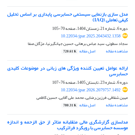
مدل سازی بازنمایی سیستمی حسابرسی پایداری بر اساس تحلیل
کیفی تعاملی (IAQ)
دوره 6، شماره 21، زمستان 1404، صفحه
70-105
10.22034/jpar.2025.2043432.1358
سجاد سطوتی، سید عباس برهانی، حسین جهانگیرنیا، مژگان صفا
مشاهده مقاله
اصل مقاله
720.61 K
ارائه عوامل تعیین کننده ویژگی های زبانی در موضوعات کلیدی
حسابرسی
دوره 6، شماره 23، تابستان 1405، صفحه
76-107
10.22034/jpar.2026.2079757.1492
مهین شقاقی، فرزین رضایی، محمد علی آقایی، حسین کاظمی
مشاهده مقاله
اصل مقاله
780.31 K
مدلسازی گزارشگری مالی متقلبانه متاثر از حق الزحمه و اندازه
موسسه حسابرسی با رویکرد فراترکیب