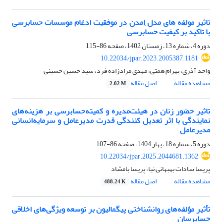
تاثیر مولفه های مدل اِمدن در موفقیت ادغام موسسات حسابرسی
با تاکید بر کیفیت حسابرسی
دوره 4، شماره 13، زمستان 1402، صفحه
86-115
10.22034/jpar.2023.2005387.1181
واحد آذری، بهرام همتی، مهدی مرادزاده فرد، سید حسین حسینی
مشاهده مقاله
اصل مقاله
2.02 M
تاثیر حضور زنان در هیئت‌مدیره و کمیته‌حسابرسی بر هزینه‌های
نمایندگی با اثر تعدیل کنندگی قدرت مدیرعامل و سرمایه‌انسانی
مدیرعامل
دوره 5، شماره 18، بهار 1404، صفحه
86-107
10.22034/jpar.2025.2044681.1362
پریسا سادات بهبهانی نیا، پریسا بامشاد
مشاهده مقاله
اصل مقاله
488.24 K
تأثیر مؤلفه‌های روانشناختی پیگمالیون بر توسعه ویژگی‌های اخلاقی
حسابرسان