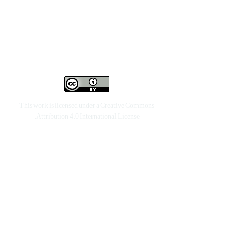
This work is licensed under a
Creative Commons
.
Attribution 4.0 International License