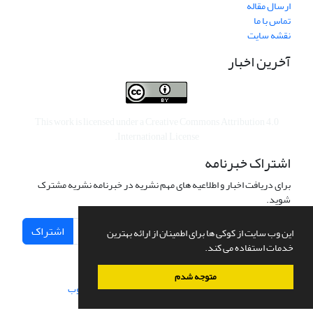
ارسال مقاله
تماس با ما
نقشه سایت
آخرین اخبار
This work is licensed under a
Creative Commons Attribution 4.0
.
International License
اشتراک خبرنامه
برای دریافت اخبار و اطلاعیه های مهم نشریه در خبرنامه نشریه مشترک
شوید.
اشتراک
این وب سایت از کوکی ها برای اطمینان از ارائه بهترین
خدمات استفاده می کند.
متوجه شدم
سامانه مدیریت نشریات علمی.
طراحی و پیاده سازی از
سیناوب