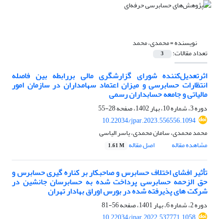
نویسنده =
محمدی، محمد
تعداد مقالات:
3
اثرتعدیل‌کننده شورای گزارشگری مالی بررابطه بین فاصله
انتظارات حسابرسی و میزان اعتماد سهامداران در سازمان امور
مالیاتی و جامعه حسابداران رسمی
دوره 3، شماره 10، بهار 1402، صفحه
28-55
10.22034/jpar.2023.556556.1094
محمد محمدی، سامان محمدی، یاسر الیاسی
مشاهده مقاله
اصل مقاله
1.61 M
تأثیر افشای اختلاف حسابرس و صاحبکار بر کناره گیری حسابرس و
حق الزحمه حسابرسی پرداخت شده به حسابرسان جانشین در
شرکت های پذیرفته شده در بورس اوراق بهادار تهران
دوره 2، شماره 6، بهار 1401، صفحه
56-81
10.22034/jpar.2022.537771.1058