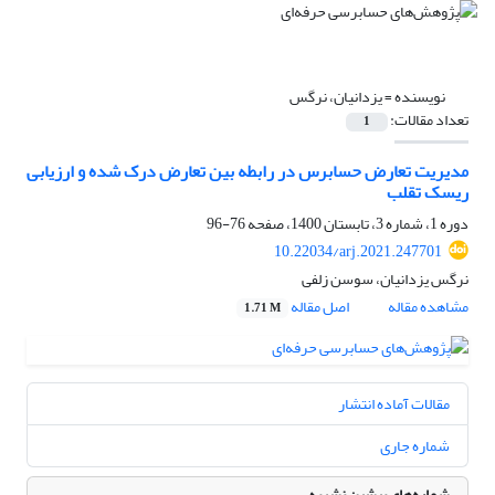
نویسنده =
یزدانیان، نرگس
تعداد مقالات:
1
مدیریت تعارض حسابرس در رابطه بین تعارض درک شده و ارزیابی
ریسک تقلب
دوره 1، شماره 3، تابستان 1400، صفحه
76-96
10.22034/arj.2021.247701
نرگس یزدانیان، سوسن زلفی
مشاهده مقاله
اصل مقاله
1.71 M
مقالات آماده انتشار
شماره جاری
شماره‌های پیشین نشریه