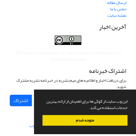
ارسال مقاله
تماس با ما
نقشه سایت
آخرین اخبار
This work is licensed under a
Creative Commons Attribution 4.0
.
International License
اشتراک خبرنامه
برای دریافت اخبار و اطلاعیه های مهم نشریه در خبرنامه نشریه مشترک
شوید.
اشتراک
این وب سایت از کوکی ها برای اطمینان از ارائه بهترین
خدمات استفاده می کند.
متوجه شدم
سامانه مدیریت نشریات علمی.
طراحی و پیاده سازی از
سیناوب