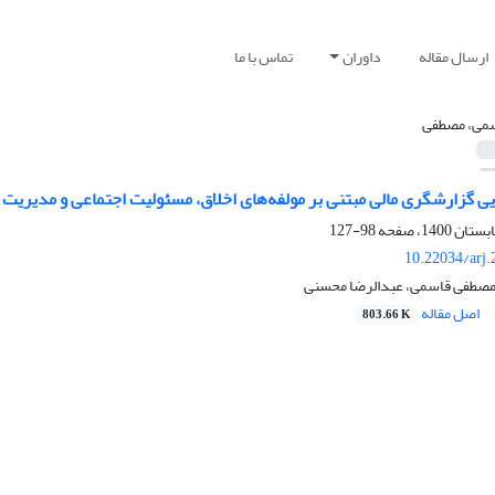
ارسال مقاله
داوران
تماس با ما
می، مصطفی
یی گزارشگری مالی مبتنی بر مولفه‌های اخلاق، مسئولیت اجتماعی و مدیر
98-127
10.22034/arj
، مصطفی قاسمی، عبدالرضا محسنی
اصل مقاله
803.66 K