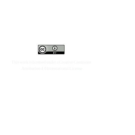
This work is licensed under a
Creative Commons
.
Attribution 4.0 International License