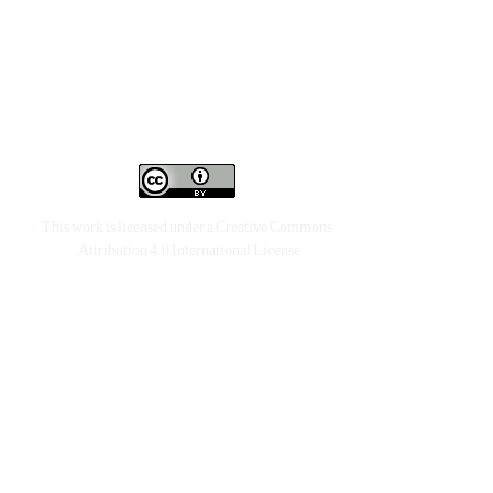
This work is licensed under a
Creative Commons
.
Attribution 4.0 International License