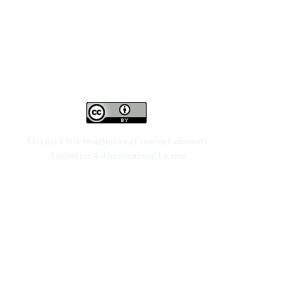
This work is licensed under a
Creative Commons
.
Attribution 4.0 International License