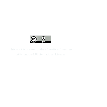
This work is licensed under a
Creative Commons
.
Attribution 4.0 International License