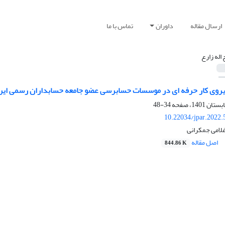
ارسال مقاله
داوران
تماس با ما
 اله زارع
یروی کار حرفه ای در موسسات حسابرسی عضو جامعه حسابداران رسمی ایر
34-48
10.22034/jpar.2022.
غلامی جمکرانی
اصل مقاله
844.86 K