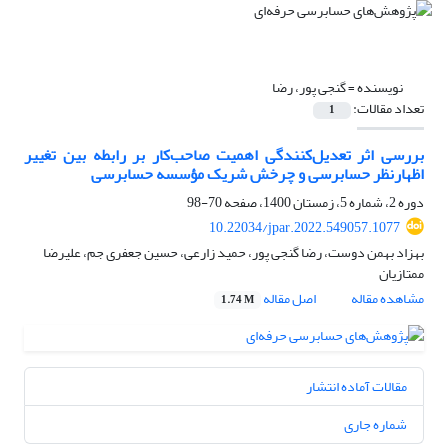
نویسنده =
گنجی پور، رضا
تعداد مقالات:
1
بررسی اثر تعدیل‌کنندگی اهمیت صاحب‌کار بر رابطه بین تغییر
اظهارنظر حسابرسی و چرخش شریک مؤسسه حسابرسی
دوره 2، شماره 5، زمستان 1400، صفحه
70-98
10.22034/jpar.2022.549057.1077
بهزاد بهمن دوست، رضا گنجی پور، حمید زارعی، حسین جعفری جم، علیرضا
ممتازیان
مشاهده مقاله
اصل مقاله
1.74 M
مقالات آماده انتشار
شماره جاری