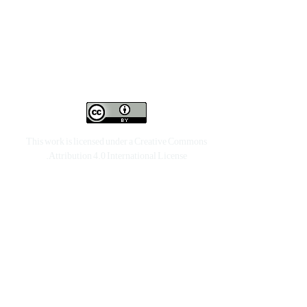
This work is licensed under a
Creative Commons
.
Attribution 4.0 International License