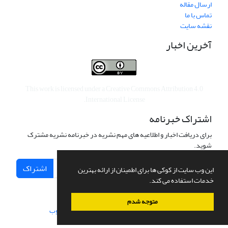
ارسال مقاله
تماس با ما
نقشه سایت
آخرین اخبار
This work is licensed under a
Creative Commons Attribution 4.0
.
International License
اشتراک خبرنامه
برای دریافت اخبار و اطلاعیه های مهم نشریه در خبرنامه نشریه مشترک
شوید.
اشتراک
این وب سایت از کوکی ها برای اطمینان از ارائه بهترین
خدمات استفاده می کند.
متوجه شدم
سامانه مدیریت نشریات علمی.
طراحی و پیاده سازی از
سیناوب