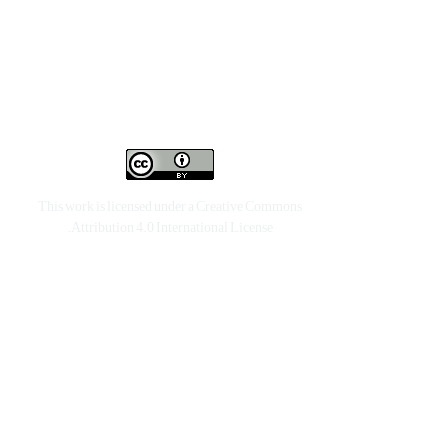
This work is licensed under a
Creative Commons
.
Attribution 4.0 International License