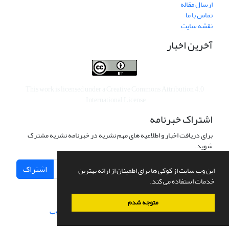
ارسال مقاله
تماس با ما
نقشه سایت
آخرین اخبار
This work is licensed under a
Creative Commons Attribution 4.0
.
International License
اشتراک خبرنامه
برای دریافت اخبار و اطلاعیه های مهم نشریه در خبرنامه نشریه مشترک
شوید.
اشتراک
این وب سایت از کوکی ها برای اطمینان از ارائه بهترین
خدمات استفاده می کند.
متوجه شدم
سامانه مدیریت نشریات علمی.
طراحی و پیاده سازی از
سیناوب