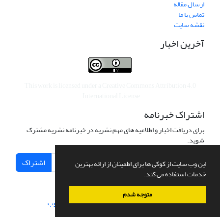
ارسال مقاله
تماس با ما
نقشه سایت
آخرین اخبار
This work is licensed under a
Creative Commons Attribution 4.0
.
International License
اشتراک خبرنامه
برای دریافت اخبار و اطلاعیه های مهم نشریه در خبرنامه نشریه مشترک
شوید.
اشتراک
این وب سایت از کوکی ها برای اطمینان از ارائه بهترین
خدمات استفاده می کند.
متوجه شدم
سامانه مدیریت نشریات علمی.
طراحی و پیاده سازی از
سیناوب