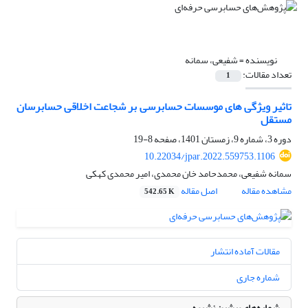
نویسنده =
شفیعی، سمانه
تعداد مقالات:
1
تاثیر ویژگی های موسسات حسابرسی بر شجاعت اخلاقی حسابرسان
مستقل
دوره 3، شماره 9، زمستان 1401، صفحه
8-19
10.22034/jpar.2022.559753.1106
سمانه شفیعی، محمدحامد خان محمدی، امیر محمدی کهکی
مشاهده مقاله
اصل مقاله
542.65 K
مقالات آماده انتشار
شماره جاری
شماره‌های پیشین نشریه