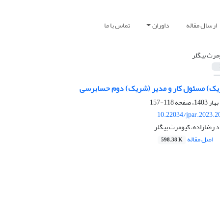
ارسال مقاله
داوران
تماس با ما
مرث بیگلر
یک) مسئول کار و مدیر (شریک) دوم حسابرسی
118-157
10.22034/jpar.2023.2
د رضازاده، کیومرث بیگلر
اصل مقاله
598.38 K