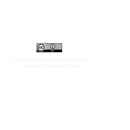
This work is licensed under a
Creative Commons
.
Attribution 4.0 International License