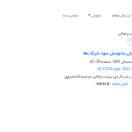
ارسال مقاله
داوران
تماس با ما
ب رضائی
ن به نوسان سود شرکت‌ها
20-42
10.22034/jpar.2022
د رجب کردی، زینب رضائی، مرضیه کیخسروی
اصل مقاله
938.61 K