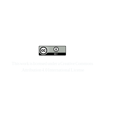
This work is licensed under a
Creative Commons
.
Attribution 4.0 International License