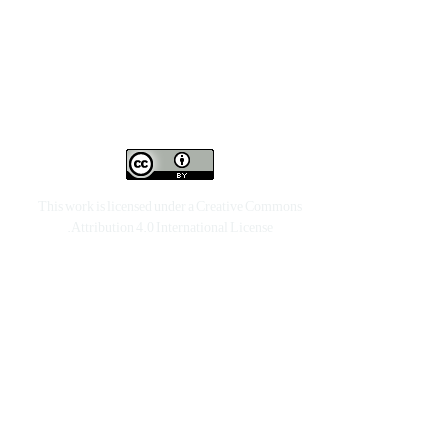
This work is licensed under a
Creative Commons
.
Attribution 4.0 International License