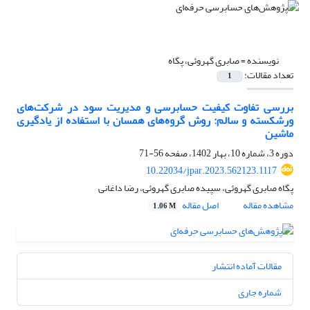
نویسنده =
صابری گهروئی، پگاه
تعداد مقالات:
1
بررسی تفاوت کیفیت حسابرسی و مدیریت سود در شرکت‌های
ورشکسته و سالم: روش گروه‌های همسان با استفاده از یادگیری
ماشین
دوره 3، شماره 10، بهار 1402، صفحه
56-71
10.22034/jpar.2023.562123.1117
پگاه صابری گهروئی، سپیده صابری گهروئی، رضا داغانی
مشاهده مقاله
اصل مقاله
1.06 M
مقالات آماده انتشار
شماره جاری