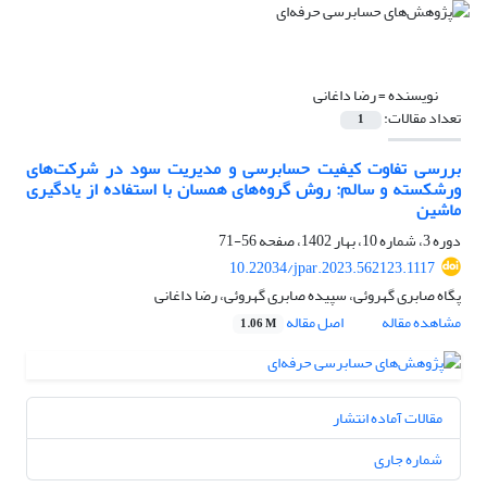
نویسنده =
رضا داغانی
تعداد مقالات:
1
بررسی تفاوت کیفیت حسابرسی و مدیریت سود در شرکت‌های
ورشکسته و سالم: روش گروه‌های همسان با استفاده از یادگیری
ماشین
دوره 3، شماره 10، بهار 1402، صفحه
56-71
10.22034/jpar.2023.562123.1117
پگاه صابری گهروئی، سپیده صابری گهروئی، رضا داغانی
مشاهده مقاله
اصل مقاله
1.06 M
مقالات آماده انتشار
شماره جاری