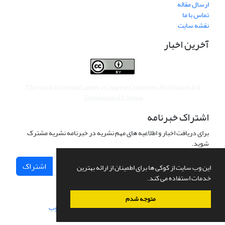
ارسال مقاله
تماس با ما
نقشه سایت
آخرین اخبار
This work is licensed under a
Creative Commons Attribution 4.0
.
International License
اشتراک خبرنامه
برای دریافت اخبار و اطلاعیه های مهم نشریه در خبرنامه نشریه مشترک
شوید.
اشتراک
این وب سایت از کوکی ها برای اطمینان از ارائه بهترین
خدمات استفاده می کند.
متوجه شدم
سامانه مدیریت نشریات علمی.
طراحی و پیاده سازی از
سیناوب