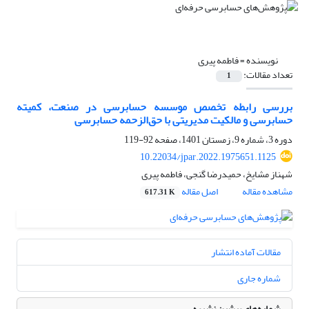
نویسنده =
فاطمه پیری
تعداد مقالات:
1
بررسی رابطه تخصص موسسه حسابرسی در صنعت، کمیته
حسابرسی و مالکیت مدیریتی با حق‌الزحمه حسابرسی
دوره 3، شماره 9، زمستان 1401، صفحه
92-119
10.22034/jpar.2022.1975651.1125
شهناز مشایخ، حمیدرضا گنجی، فاطمه پیری
مشاهده مقاله
اصل مقاله
617.31 K
مقالات آماده انتشار
شماره جاری
شماره‌های پیشین نشریه