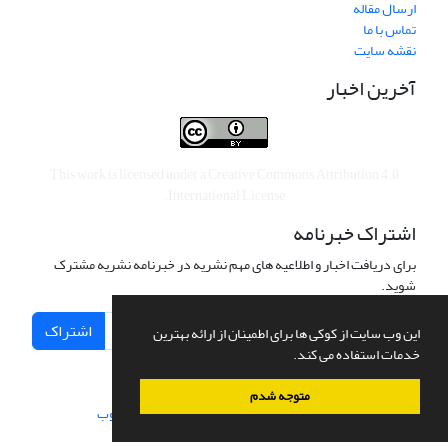
ارسال مقاله
تماس با ما
نقشه سایت
آخرین اخبار
This work is licensed under a
Creative Commons Attribution 4.0
.
International License
اشتراک خبرنامه
برای دریافت اخبار و اطلاعیه های مهم نشریه در خبرنامه نشریه مشترک
شوید.
اشتراک
این وب سایت از کوکی ها برای اطمینان از ارائه بهترین
خدمات استفاده می کند.
متوجه شدم
سامانه مدیریت نشریات علمی.
طراحی و پیاده سازی از
سیناوب