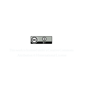
This work is licensed under a
Creative Commons
.
Attribution 4.0 International License