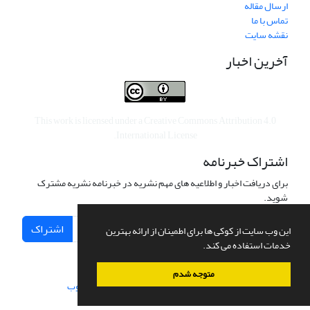
ارسال مقاله
تماس با ما
نقشه سایت
آخرین اخبار
This work is licensed under a
Creative Commons Attribution 4.0
.
International License
اشتراک خبرنامه
برای دریافت اخبار و اطلاعیه های مهم نشریه در خبرنامه نشریه مشترک
شوید.
اشتراک
این وب سایت از کوکی ها برای اطمینان از ارائه بهترین
خدمات استفاده می کند.
متوجه شدم
سامانه مدیریت نشریات علمی.
طراحی و پیاده سازی از
سیناوب