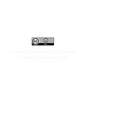
This work is licensed under a
Creative Commons
.
Attribution 4.0 International License