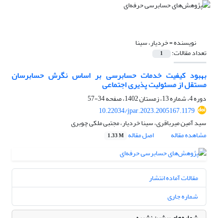
نویسنده =
خردیار، سینا
تعداد مقالات:
1
بهبود کیفیت خدمات حسابرسی بر اساس نگرش حسابرسان
مستقل از مسئولیت پذیری اجتماعی
دوره 4، شماره 13، زمستان 1402، صفحه
34-57
10.22034/jpar.2023.2005167.1179
سید آمین میرباقری، سینا خردیار، مجتبی ملکی چوبری
مشاهده مقاله
اصل مقاله
1.33 M
مقالات آماده انتشار
شماره جاری
شماره‌های پیشین نشریه