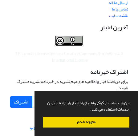
ارسال مقاله
تماس با ما
نقشه سایت
آخرین اخبار
This work is licensed under a
Creative Commons Attribution 4.0
.
International License
اشتراک خبرنامه
برای دریافت اخبار و اطلاعیه های مهم نشریه در خبرنامه نشریه مشترک
شوید.
اشتراک
این وب سایت از کوکی ها برای اطمینان از ارائه بهترین
خدمات استفاده می کند.
متوجه شدم
سامانه مدیریت نشریات علمی.
طراحی و پیاده سازی از
سیناوب