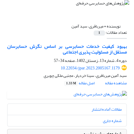
نویسنده =
میرباقری، سید آمین
تعداد مقالات:
1
بهبود کیفیت خدمات حسابرسی بر اساس نگرش حسابرسان
مستقل از مسئولیت پذیری اجتماعی
دوره 4، شماره 13، زمستان 1402، صفحه
34-57
10.22034/jpar.2023.2005167.1179
سید آمین میرباقری، سینا خردیار، مجتبی ملکی چوبری
مشاهده مقاله
اصل مقاله
1.33 M
مقالات آماده انتشار
شماره جاری
شماره‌های پیشین نشریه