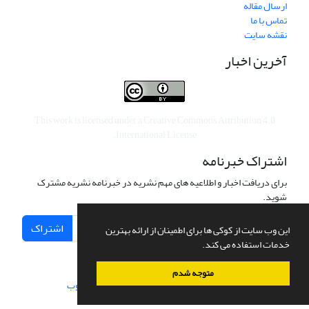
ارسال مقاله
تماس با ما
نقشه سایت
آخرین اخبار
This work is licensed under a
Creative Commons Attribution 4.0
.
International License
اشتراک خبرنامه
برای دریافت اخبار و اطلاعیه های مهم نشریه در خبرنامه نشریه مشترک
شوید.
اشتراک
این وب سایت از کوکی ها برای اطمینان از ارائه بهترین
خدمات استفاده می کند.
متوجه شدم
سامانه مدیریت نشریات علمی.
طراحی و پیاده سازی از
سیناوب