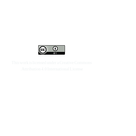
This work is licensed under a
Creative Commons
.
Attribution 4.0 International License