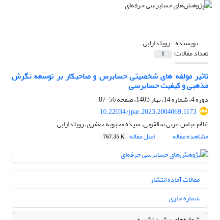
نویسنده =
رویا دارابی
تعداد مقالات:
1
تاثیر مولفه های شخصیتی حسابرس و صاحبکار بر توسعه نگرش
مذهبی و کیفیت حسابرسی
دوره 4، شماره 14، بهار 1403، صفحه
56-87
10.22034/jpar.2023.2004069.1173
غلام عباس عزتی شالقونی، سیده محبوبه جعفری، رویا دارابی
مشاهده مقاله
اصل مقاله
767.35 K
مقالات آماده انتشار
شماره جاری
شماره‌های پیشین نشریه