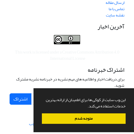
ارسال مقاله
تماس با ما
نقشه سایت
آخرین اخبار
This work is licensed under a
Creative Commons Attribution 4.0
.
International License
اشتراک خبرنامه
برای دریافت اخبار و اطلاعیه های مهم نشریه در خبرنامه نشریه مشترک
شوید.
اشتراک
این وب سایت از کوکی ها برای اطمینان از ارائه بهترین
خدمات استفاده می کند.
متوجه شدم
سامانه مدیریت نشریات علمی.
طراحی و پیاده سازی از
سیناوب