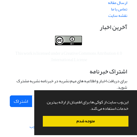
ارسال مقاله
تماس با ما
نقشه سایت
آخرین اخبار
This work is licensed under a
Creative Commons Attribution 4.0
.
International License
اشتراک خبرنامه
برای دریافت اخبار و اطلاعیه های مهم نشریه در خبرنامه نشریه مشترک
شوید.
اشتراک
این وب سایت از کوکی ها برای اطمینان از ارائه بهترین
خدمات استفاده می کند.
متوجه شدم
سامانه مدیریت نشریات علمی.
طراحی و پیاده سازی از
سیناوب