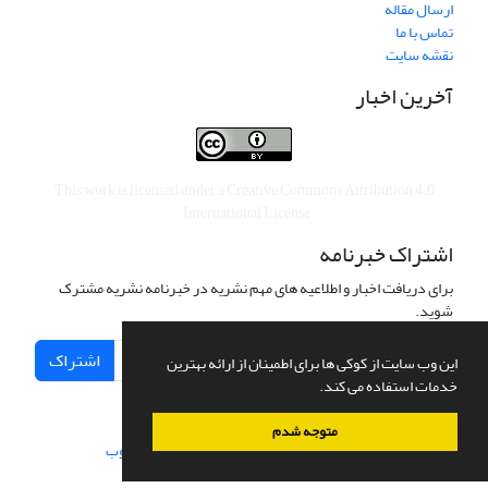
ارسال مقاله
تماس با ما
نقشه سایت
آخرین اخبار
This work is licensed under a
Creative Commons Attribution 4.0
.
International License
اشتراک خبرنامه
برای دریافت اخبار و اطلاعیه های مهم نشریه در خبرنامه نشریه مشترک
شوید.
اشتراک
این وب سایت از کوکی ها برای اطمینان از ارائه بهترین
خدمات استفاده می کند.
متوجه شدم
سامانه مدیریت نشریات علمی.
طراحی و پیاده سازی از
سیناوب