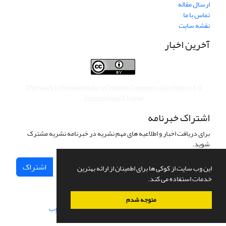
ارسال مقاله
تماس با ما
نقشه سایت
آخرین اخبار
This work is licensed under a
Creative Commons Attribution 4.0
.
International License
اشتراک خبرنامه
برای دریافت اخبار و اطلاعیه های مهم نشریه در خبرنامه نشریه مشترک
شوید.
اشتراک
این وب سایت از کوکی ها برای اطمینان از ارائه بهترین
خدمات استفاده می کند.
متوجه شدم
سامانه مدیریت نشریات علمی.
طراحی و پیاده سازی از
سیناوب