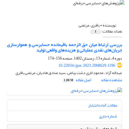
نویسنده =
باقری، مرتضی
تعداد مقالات:
1
بررسی ارتباط میان حق الزحمه باقیمانده حسابرسی و هموارسازی
جریان‌های نقدی عملیاتی و هزینه‌های واقعی تولید
دوره 4، شماره 13، زمستان 1402، صفحه
156-174
10.22034/jpar.2023.2008629.1196
عبداله آزاد، محمود لاری دشت بیاض، سید صادق هادیان، مرتضی باقری
مشاهده مقاله
اصل مقاله
1.88 M
مقالات آماده انتشار
شماره جاری
شماره‌های پیشین نشریه