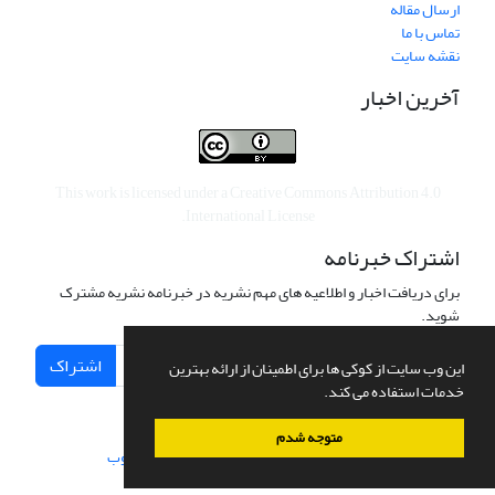
ارسال مقاله
تماس با ما
نقشه سایت
آخرین اخبار
This work is licensed under a
Creative Commons Attribution 4.0
.
International License
اشتراک خبرنامه
برای دریافت اخبار و اطلاعیه های مهم نشریه در خبرنامه نشریه مشترک
شوید.
اشتراک
این وب سایت از کوکی ها برای اطمینان از ارائه بهترین
خدمات استفاده می کند.
متوجه شدم
سامانه مدیریت نشریات علمی.
طراحی و پیاده سازی از
سیناوب