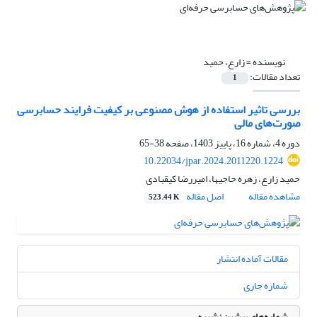
نویسنده =
زارع، حمید
تعداد مقالات:
1
بررسی تاثیر استفاده از هوش مصنوعی بر کیفیت فرایند حسابرسی
صورت‌های مالی
دوره 4، شماره 16، پاییز 1403، صفحه
38-65
10.22034/jpar.2024.2011220.1224
حمید زارع، زهره حاجیها، امیررضا کیقبادی
مشاهده مقاله
اصل مقاله
523.44 K
مقالات آماده انتشار
شماره جاری
شماره‌های پیشین نشریه