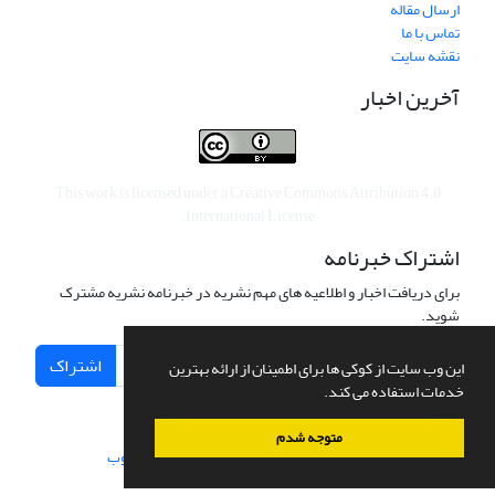
ارسال مقاله
تماس با ما
نقشه سایت
آخرین اخبار
This work is licensed under a
Creative Commons Attribution 4.0
.
International License
اشتراک خبرنامه
برای دریافت اخبار و اطلاعیه های مهم نشریه در خبرنامه نشریه مشترک
شوید.
اشتراک
این وب سایت از کوکی ها برای اطمینان از ارائه بهترین
خدمات استفاده می کند.
متوجه شدم
سامانه مدیریت نشریات علمی.
طراحی و پیاده سازی از
سیناوب