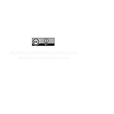
This work is licensed under a
Creative Commons
.
Attribution 4.0 International License