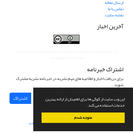
ارسال مقاله
تماس با ما
نقشه سایت
آخرین اخبار
This work is licensed under a
Creative Commons Attribution 4.0
.
International License
اشتراک خبرنامه
برای دریافت اخبار و اطلاعیه های مهم نشریه در خبرنامه نشریه مشترک
شوید.
اشتراک
این وب سایت از کوکی ها برای اطمینان از ارائه بهترین
خدمات استفاده می کند.
متوجه شدم
سامانه مدیریت نشریات علمی.
طراحی و پیاده سازی از
سیناوب