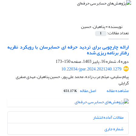
نویسنده =
پناهیان، حسین
تعداد مقالات:
1
ارائه چارچوبی برای تردید حرفه ای حسابرسان با رویکرد نظریه
رفتار برنامه ریزی شده
دوره 4، شماره 16، پاییز 1403، صفحه
150-173
10.22034/jpar.2024.2021240.1279
پیام سلیمی، میثم عرب زاده، محمد علی پور، حسین پناهیان، مهدی صفری
گرایلی
مشاهده مقاله
اصل مقاله
651.17 K
مقالات آماده انتشار
شماره جاری