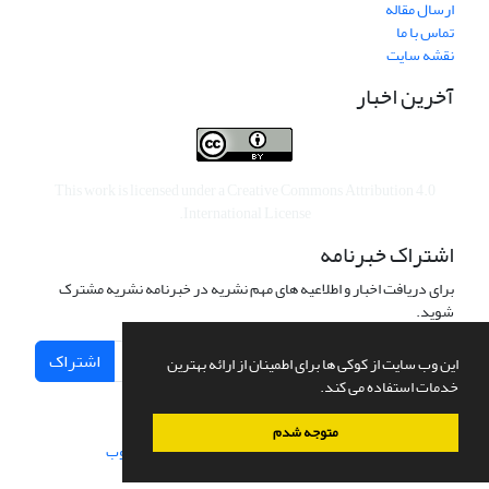
ارسال مقاله
تماس با ما
نقشه سایت
آخرین اخبار
This work is licensed under a
Creative Commons Attribution 4.0
.
International License
اشتراک خبرنامه
برای دریافت اخبار و اطلاعیه های مهم نشریه در خبرنامه نشریه مشترک
شوید.
اشتراک
این وب سایت از کوکی ها برای اطمینان از ارائه بهترین
خدمات استفاده می کند.
متوجه شدم
سامانه مدیریت نشریات علمی.
طراحی و پیاده سازی از
سیناوب