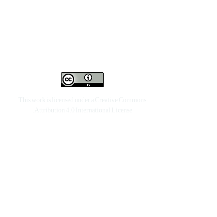
This work is licensed under a
Creative Commons
.
Attribution 4.0 International License