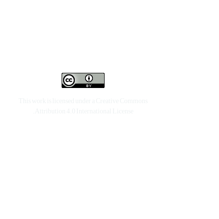
This work is licensed under a
Creative Commons
.
Attribution 4.0 International License