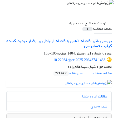
نویسنده =
شیخ، محمد جواد
تعداد مقالات:
1
بررسی تاثیر فاصله ذهنی و فاصله ارتباطی بر رفتار تهدید کننده
کیفیت حسابرسی
دوره 6، شماره 21، زمستان 1404، صفحه
106-135
10.22034/jpar.2025.2064374.1433
محمد جواد شیخ، سینا عالم زاده
مشاهده مقاله
اصل مقاله
723.46 K
مقالات آماده انتشار
شماره جاری
شماره‌های پیشین نشریه