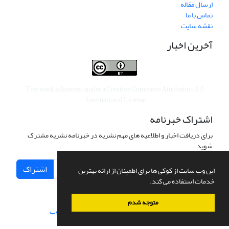
ارسال مقاله
تماس با ما
نقشه سایت
آخرین اخبار
This work is licensed under a
Creative Commons Attribution 4.0
.
International License
اشتراک خبرنامه
برای دریافت اخبار و اطلاعیه های مهم نشریه در خبرنامه نشریه مشترک
شوید.
اشتراک
این وب سایت از کوکی ها برای اطمینان از ارائه بهترین
خدمات استفاده می کند.
متوجه شدم
سامانه مدیریت نشریات علمی.
طراحی و پیاده سازی از
سیناوب