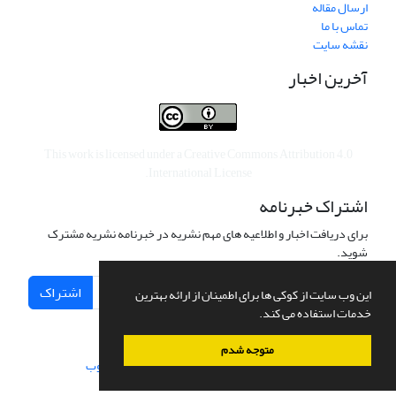
ارسال مقاله
تماس با ما
نقشه سایت
آخرین اخبار
This work is licensed under a
Creative Commons Attribution 4.0
.
International License
اشتراک خبرنامه
برای دریافت اخبار و اطلاعیه های مهم نشریه در خبرنامه نشریه مشترک
شوید.
اشتراک
این وب سایت از کوکی ها برای اطمینان از ارائه بهترین
خدمات استفاده می کند.
متوجه شدم
سامانه مدیریت نشریات علمی.
طراحی و پیاده سازی از
سیناوب