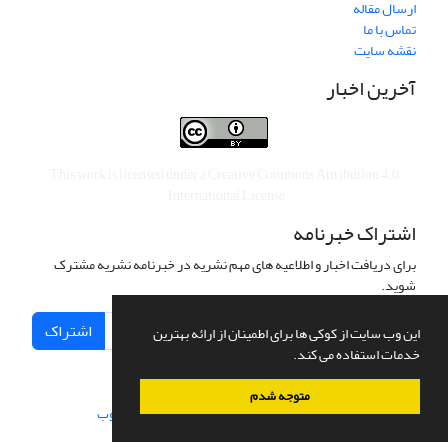
ارسال مقاله
تماس با ما
نقشه سایت
آخرین اخبار
This work is licensed under a
Creative Commons Attribution 4.0
.
International License
اشتراک خبرنامه
برای دریافت اخبار و اطلاعیه های مهم نشریه در خبرنامه نشریه مشترک
شوید.
اشتراک
این وب سایت از کوکی ها برای اطمینان از ارائه بهترین
خدمات استفاده می کند.
متوجه شدم
سامانه مدیریت نشریات علمی.
طراحی و پیاده سازی از
سیناوب