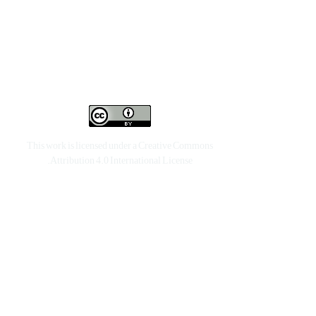
This work is licensed under a
Creative Commons
.
Attribution 4.0 International License