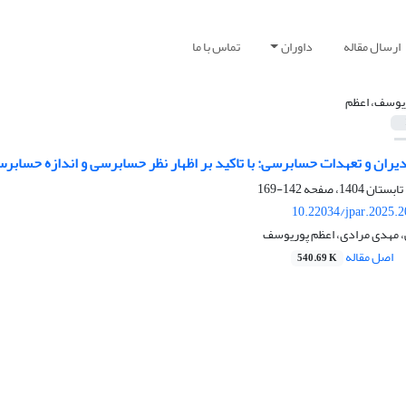
ارسال مقاله
داوران
تماس با ما
یوسف، اعظم
یران و تعهدات حسابرسی: با تاکید بر اظهار نظر حسابرسی و اندازه حسابر
142-169
10.22034/jpar.2025.
، مهدی مرادی، اعظم پوریوسف
اصل مقاله
540.69 K