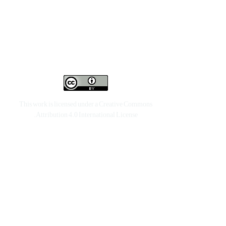
This work is licensed under a
Creative Commons
.
Attribution 4.0 International License