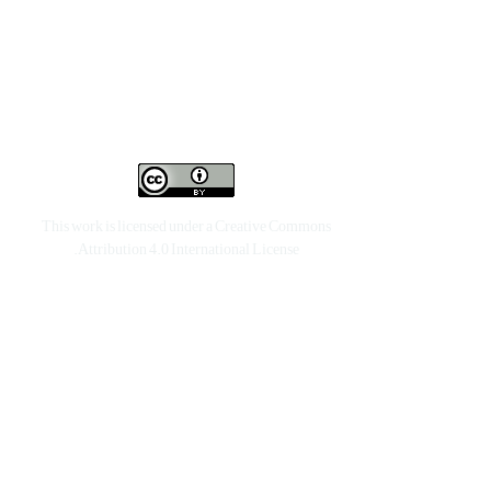
This work is licensed under a
Creative Commons
.
Attribution 4.0 International License