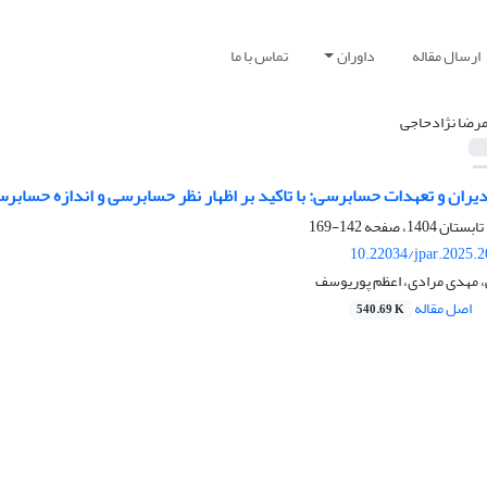
ارسال مقاله
داوران
تماس با ما
مرضا نژادحاجی
یران و تعهدات حسابرسی: با تاکید بر اظهار نظر حسابرسی و اندازه حسابر
142-169
10.22034/jpar.2025.
، مهدی مرادی، اعظم پوریوسف
اصل مقاله
540.69 K