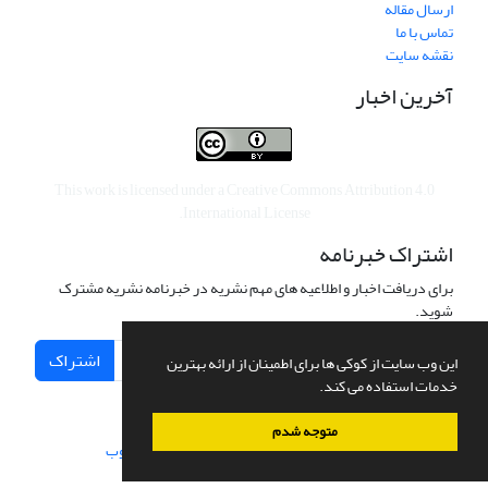
ارسال مقاله
تماس با ما
نقشه سایت
آخرین اخبار
This work is licensed under a
Creative Commons Attribution 4.0
.
International License
اشتراک خبرنامه
برای دریافت اخبار و اطلاعیه های مهم نشریه در خبرنامه نشریه مشترک
شوید.
اشتراک
این وب سایت از کوکی ها برای اطمینان از ارائه بهترین
خدمات استفاده می کند.
متوجه شدم
سامانه مدیریت نشریات علمی.
طراحی و پیاده سازی از
سیناوب