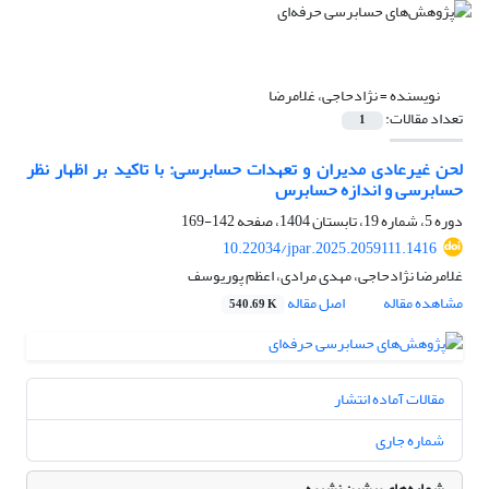
نویسنده =
نژادحاجی، غلامرضا
تعداد مقالات:
1
لحن غیرعادی مدیران و تعهدات حسابرسی: با تاکید بر اظهار نظر
حسابرسی و اندازه حسابرس
دوره 5، شماره 19، تابستان 1404، صفحه
142-169
10.22034/jpar.2025.2059111.1416
غلامرضا نژادحاجی، مهدی مرادی، اعظم پوریوسف
مشاهده مقاله
اصل مقاله
540.69 K
مقالات آماده انتشار
شماره جاری
شماره‌های پیشین نشریه