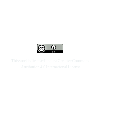
This work is licensed under a
Creative Commons
.
Attribution 4.0 International License