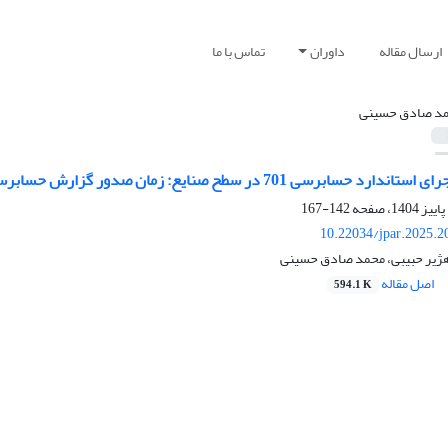
ارسال مقاله
داوران
تماس با ما
د صادق حسینی
ابرسی 701 در سطح صنایع: زمان صدور گزارش حسابرسی مستقل
142-167
10.22034/jpar.2025.2
ژیر حبیبی، محمد صادق حسینی
اصل مقاله
594.1 K