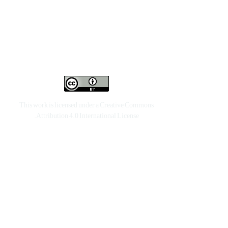
This work is licensed under a
Creative Commons
.
Attribution 4.0 International License