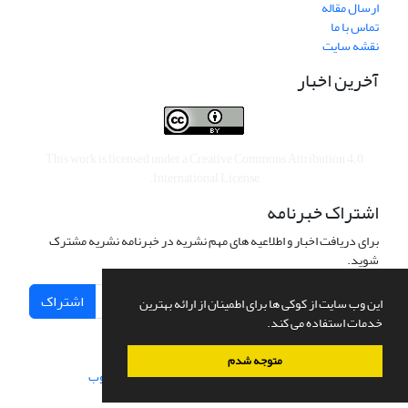
ارسال مقاله
تماس با ما
نقشه سایت
آخرین اخبار
This work is licensed under a
Creative Commons Attribution 4.0
.
International License
اشتراک خبرنامه
برای دریافت اخبار و اطلاعیه های مهم نشریه در خبرنامه نشریه مشترک
شوید.
اشتراک
این وب سایت از کوکی ها برای اطمینان از ارائه بهترین
خدمات استفاده می کند.
متوجه شدم
سامانه مدیریت نشریات علمی.
طراحی و پیاده سازی از
سیناوب